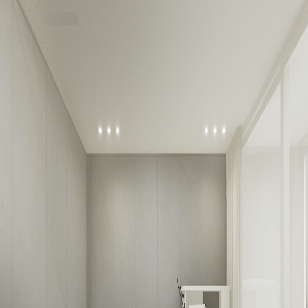
평당가
142
만
원
거실
주방
욕실
욕실
현관
안방
드레스룸
서재