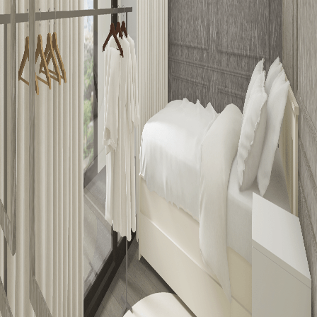
회사소개
개인정보처리방침
서비스이용약관
입점/제휴 문의
© MAIN SPACE Inc.
(주)마인스페이스 대표자 : 엄정현
주소 : 광주광역시 동구 동계천로 150 I-PLEX 306
영업 시간 : 09:00 ~ 18:00
사업자등록번호: 643-87-02688
통신판매번호: 2022-광주동구-0161호
대표 번호 : 062-710-7123
이메일: info@mainspaceinc.com