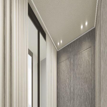
평당가
131
만
원
거실
주방
욕실
욕실
현관
기본방
기본방
기본방